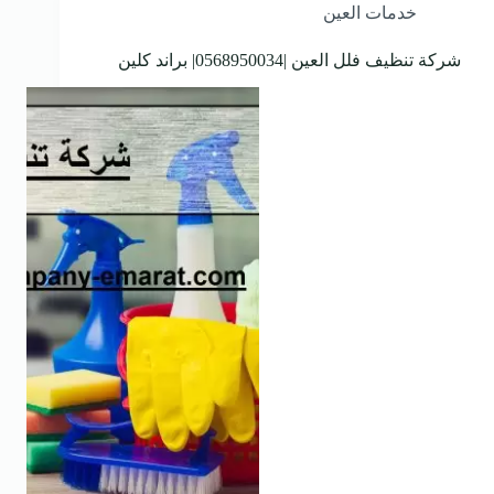
خدمات العين
شركة تنظيف فلل العين |0568950034| براند كلين