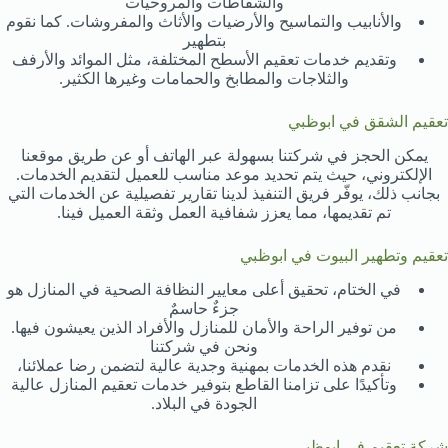
والشفاطات والمروحيات
والأنابيب والتماسيح والأرضيات والأثاث والمفروشات. كما نقوم
بتطهير
وتقديم خدمات تعقيم الأسطح المختلفة، مثل الموائد والأرفف
والثلاجات والمطابخ والحمامات وغيرها الكثير.
تعقيم الشقق في ابوظبي
يمكن الحجز في شركتنا بسهولة عبر الهاتف أو عن طريق موقعنا
الإلكتروني، حيث يتم تحديد موعد مناسب للعميل لتقديم الخدمات.
بجانب ذلك، يوفّر فريق التنفيذ لدينا تقارير تفصيلية عن الخدمات التي
تم تقديمها، مما يعزز شفافية العمل وثقة العميل فينا.
تعقيم وتطهير البيوت في ابوظبي
في الختام، تحقيق أعلى معايير النظافة الصحية في المنازل هو
جزءٌ حاسمٌ
من توفير الراحة والأمان للمنازل والأفراد الذين يعيشون فيها.
ونحن في شركتنا
نقدم هذه الخدمات بمهنية وجدية عالية لتضمن رضا عملائنا،
وتأكيدًا على تزامنا القاطع بتوفير خدمات تعقيم المنازل عالية
الجودة في البلاد.
شركة تعقيم في ابوظبى