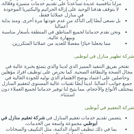
مزايا تنافسية عديدة تساعدنا على تقديم خدمات متميزة وفعّالة.
لا يتوقف هدفنا الوحيد على إزالة الجراثيم والبكتيريا الموجودة
في منازل عملائنا فقط،
بل نسعى أيضًا إلى التأكد من عدم عودتها مرة أخرى. ومنذ بداية
أعمالنا
ونحن نقدم خدماتنا لجميع المناطق في المنطقة بأسعار مناسبة
وبمهارة عالية،
مما يجعلنا خيارًا مفضلًا للعديد من عملائنا المتكررين.
شركة تطهير منازل في ابوظبى
نفتخر بفريق التنفيذ المميز الذي لدينا والذي يتمتع بخبرة عالية في
مجال الصحة والنظافة الصحية. كما نحرص على توظيف افراد مؤهلين
وحاصلين على اعتماد يوضح الاهتمام الذي نوليه للجودة العالية في
جميع جوانب أعمالنا. لدينا أيضًا تقنيات عالية المستوى لتعقيم المنازل
بمختلف الأنواع والأحجام، مما يتيح لنا توفير خدماتنا لجميع العملاء دون
استثناء.
شركة التعقيم في أبوظبى
يتضمن تقديم خدمات تعقيم المنازل في
شركة تعقيم منازل في
ابوظبي
مجموعة واسعة من الخدمات،
بما في ذلك تنظيف المواد الدائمة، مثل التكييف والسخانات