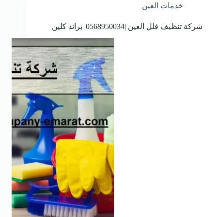
خدمات العين
شركة تنظيف فلل العين |0568950034| براند كلين