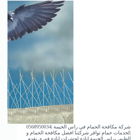
شركة مكافحة الحمام في راس الخيمة |0568950034
|لخدمات حمام توافر شركتنا افضل مكافحة الحمام و
الطيور براس الخيمة ابادة لحشرات ابادة فوري نقدم