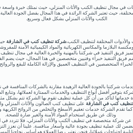
ات في مجال تنظيف الكنب والأثاث المنزلي، حيث نمتلك خبرة واسع
تلفة، حيث تعتبر الشركة الرائدة في هذا المجال بفضل الجودة العالية ل
الكنب والأثاث المنزلي بشكل فعال وسريع.
 والأدوات المختلفة لتنظيف الكنب،
شركة تنظيف كنب في الشارقة
حيث
ومكنسة البلازما والمكانس الكهربائية والمواد الكيميائية الآمنة للمفرو
تميز فريق التنفيذ في شركتنا بالمهنية والخبرة العالية في مجال تنظيف 
م فريق التنفيذ خبراء وفنيين متخصصين في هذا المجال، حيث يضم الفر
لخبراء المتخصصين في التنظيف العميق والإزالة الكاملة للبقع والروائح 
دمات شركتنا بالجودة العالية الزهيدة مقارنة بالشركات المنافسة في 
ركة بتوفير أفضل أنواع التنظيف والخدمات الممتازة لعملائها، وتتابع ا
ة خدماتها لتأكد من أن كل عملية تنظيف تقوم بها الشركة تتم بشكل مثا
نظيف كنب في الشارقة
على تنظيف كنب الصالون والأثاث المنزلي وا
كما تقدم الشركة خدمات تعقيم الأسطح والتخلص من الروائح الكريهة وا
وذلك عن طريق استخدام المواد الأمنة والغير ضارة للصحة.
 عن شركة متخصصة في تنظيف الكنب والأثاث المنزلي، فلا تتردد في ا
ضمن لك عملية تنظيف بجودة عالية وأسعار منافسة. علينا أن نعزز التزام
لتلبية احتياجات عملائنا، فنحن نعتبر رضا العملاء هو أساس نجاحنا الم