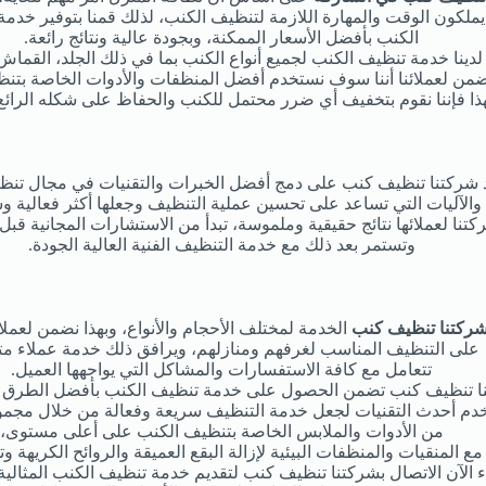
 يملكون الوقت والمهارة اللازمة لتنظيف الكنب، لذلك قمنا بتوفير خدم
الكنب بأفضل الأسعار الممكنة، وبجودة عالية ونتائج رائعة.
لدينا خدمة تنظيف الكنب لجميع أنواع الكنب بما في ذلك الجلد، القماش
ضمن لعملائنا أننا سوف نستخدم أفضل المنظفات والأدوات الخاصة بتن
ذا فإننا نقوم بتخفيف أي ضرر محتمل للكنب والحفاظ على شكله الرائع 
 شركتنا تنظيف كنب على دمج أفضل الخبرات والتقنيات في مجال تنظ
 والآليات التي تساعد على تحسين عملية التنظيف وجعلها أكثر فعالية 
نا لعملائها نتائج حقيقية وملموسة، تبدأ من الاستشارات المجانية قب
وتستمر بعد ذلك مع خدمة التنظيف الفنية العالية الجودة.
ركتنا تنظيف كنب
الخدمة لمختلف الأحجام والأنواع، وبهذا نضمن لعملا
على التنظيف المناسب لغرفهم ومنازلهم، ويرافق ذلك خدمة عملاء متف
تتعامل مع كافة الاستفسارات والمشاكل التي يواجهها العميل.
نا تنظيف كنب تضمن الحصول على خدمة تنظيف الكنب بأفضل الطرق وا
دم أحدث التقنيات لجعل خدمة التنظيف سريعة وفعالة من خلال مجمو
من الأدوات والملابس الخاصة بتنظيف الكنب على أعلى مستوى،
مع المنقيات والمنظفات البيئية لإزالة البقع العميقة والروائح الكريهة و
ء الآن الاتصال بشركتنا تنظيف كنب لتقديم خدمة تنظيف الكنب المثالية