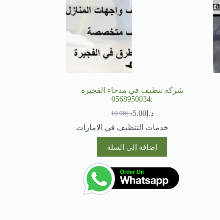
شركة تنظيف في مدحاء الفجيرة
:0568950034
د.إ
5.00
د.إ
10.00
السعر
السعر
الحالي
الأصلي
خدمات التنظيف في الامارات
هو:
هو:
د.إ10.00.
د.إ5.00.
إضافة إلى السلة