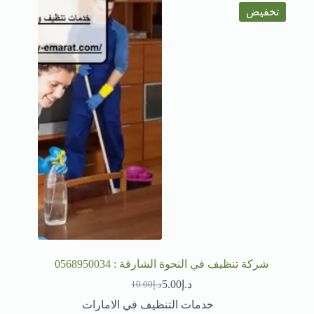
تخفيض
شركة تنظيف في النحوة الشارقة : 0568950034
د.إ
5.00
د.إ
10.00
السعر
السعر
الحالي
الأصلي
خدمات التنظيف في الامارات