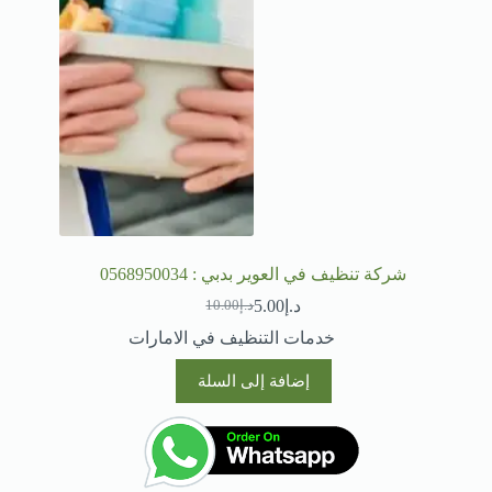
شركة تنظيف في العوير بدبي : 0568950034
د.إ
5.00
د.إ
10.00
السعر
السعر
الحالي
الأصلي
خدمات التنظيف في الامارات
هو:
هو:
د.إ10.00.
د.إ5.00.
إضافة إلى السلة