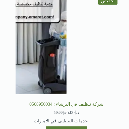
تخفيض
شركة تنظيف في البرشاء : 0568950034
د.إ
5.00
د.إ
10.00
السعر
السعر
الحالي
الأصلي
خدمات التنظيف في الامارات
هو:
هو: