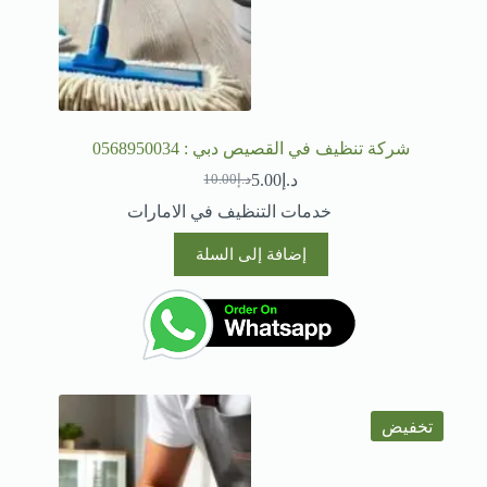
شركة تنظيف في القصيص دبي : 0568950034
د.إ
5.00
د.إ
10.00
السعر
السعر
الحالي
الأصلي
خدمات التنظيف في الامارات
هو:
هو:
د.إ10.00.
د.إ5.00.
إضافة إلى السلة
تخفيض