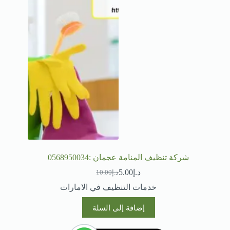
شركة تنظيف المنامة عجمان :0568950034
د.إ
5.00
د.إ
10.00
السعر
السعر
الحالي
الأصلي
خدمات التنظيف في الامارات
هو:
هو:
د.إ10.00.
د.إ5.00.
إضافة إلى السلة