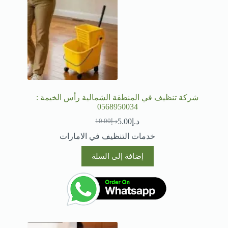
شركة تنظيف في المنطقة الشمالية رأس الخيمة :
0568950034
د.إ
5.00
د.إ
10.00
السعر
السعر
الحالي
الأصلي
خدمات التنظيف في الامارات
هو:
هو:
د.إ10.00.
د.إ5.00.
إضافة إلى السلة