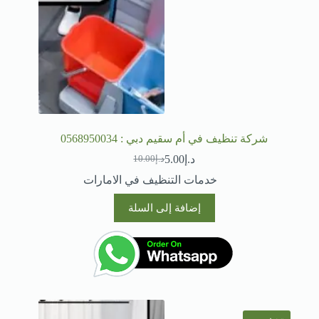
شركة تنظيف في أم سقيم دبي : 0568950034
د.إ
5.00
د.إ
10.00
السعر
السعر
الحالي
الأصلي
خدمات التنظيف في الامارات
هو:
هو:
د.إ10.00.
د.إ5.00.
إضافة إلى السلة