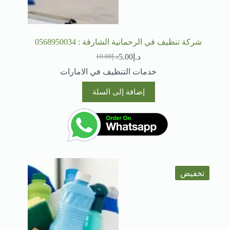
شركة تنظيف في الرحمانية الشارقة : 0568950034
د.إ
5.00
د.إ
10.00
السعر
السعر
الحالي
الأصلي
خدمات التنظيف في الامارات
هو:
هو:
د.إ10.00.
د.إ5.00.
إضافة إلى السلة
تخفيض