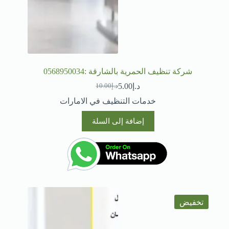
شركة تنظيف الحمرية بالشارقة :0568950034
د.إ
5.00
د.إ
10.00
السعر
السعر
الحالي
الأصلي
خدمات التنظيف في الامارات
هو:
هو:
د.إ10.00.
د.إ5.00.
إضافة إلى السلة
تخفيض