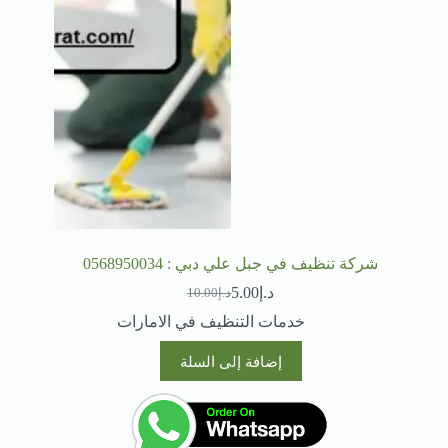
شركة تنظيف في جبل علي دبي : 0568950034
د.إ
5.00
د.إ
10.00
السعر
السعر
الحالي
الأصلي
خدمات التنظيف في الامارات
هو:
هو:
د.إ10.00.
د.إ5.00.
إضافة إلى السلة