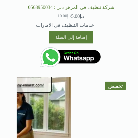
شركة تنظيف في المزهر دبي : 0568950034
د.إ
5.00
د.إ
10.00
السعر
السعر
الحالي
الأصلي
خدمات التنظيف في الامارات
هو:
هو:
د.إ10.00.
د.إ5.00.
إضافة إلى السلة
تخفيض