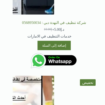
شركة تنظيف في النهدة دبي : 0568950034
د.إ
5.00
د.إ
10.00
السعر
السعر
الحالي
الأصلي
خدمات التنظيف في الامارات
هو:
هو:
د.إ10.00.
د.إ5.00.
إضافة إلى السلة
تخفيض