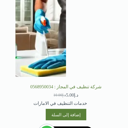
شركة تنظيف في المجاز : 0568950034
د.إ
5.00
د.إ
10.00
السعر
السعر
الحالي
الأصلي
خدمات التنظيف في الامارات
هو:
هو:
د.إ10.00.
د.إ5.00.
إضافة إلى السلة