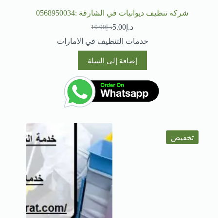
شركة تنظيف ديوانيات في الشارقة :0568950034
د.إ
5.00
د.إ
10.00
السعر
السعر
الحالي
الأصلي
خدمات التنظيف في الامارات
هو:
هو:
د.إ10.00.
د.إ5.00.
إضافة إلى السلة
تخفيض