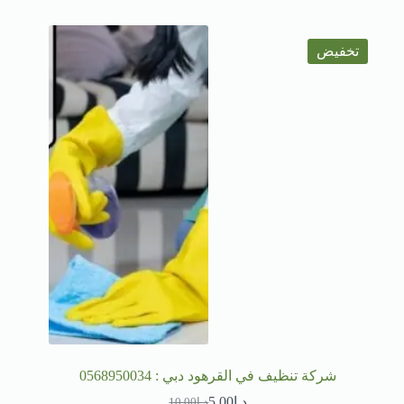
تخفيض
شركة تنظيف في القرهود دبي : 0568950034
د.إ
5.00
د.إ
10.00