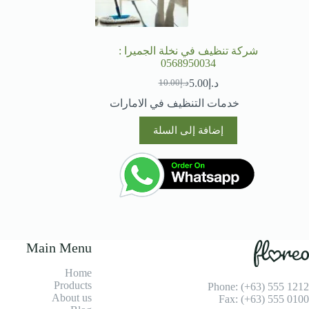
شركة تنظيف في نخلة الجميرا :
0568950034
د.إ
5.00
د.إ
10.00
السعر
السعر
الحالي
الأصلي
خدمات التنظيف في الامارات
هو:
هو:
د.إ10.00.
د.إ5.00.
إضافة إلى السلة
Main Menu
Home
Products
Phone: (+63) 555 1212
About us
Fax: (+63) 555 0100