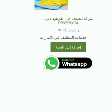
شركة تنظيف في القرهود دبي :
0568950034
د.إ
5.00
د.إ
10.00
السعر
السعر
الحالي
الأصلي
خدمات التنظيف في الامارات
هو:
هو:
د.إ10.00.
د.إ5.00.
إضافة إلى السلة