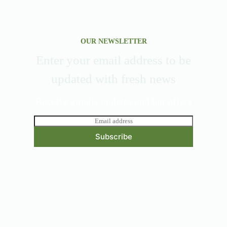
OUR NEWSLETTER
Enter your email address to be
updated with fresh news
Receive emails updates and hot offers
E
m
Subscribe
a
i
l
*