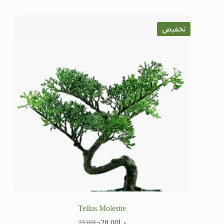
تخفيض
Tellus Molestie
د.إ
28.00
د.إ
35.00