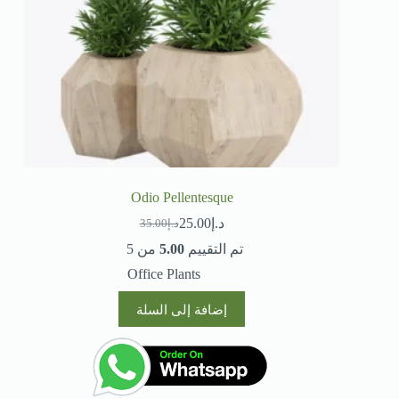
Odio Pellentesque
د.إ
25.00
د.إ
35.00
تم التقييم
5.00
من 5
Office Plants
إضافة إلى السلة