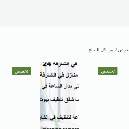
عرض ⁦2⁩ من كل النتائج
تخفيض
تخفيض