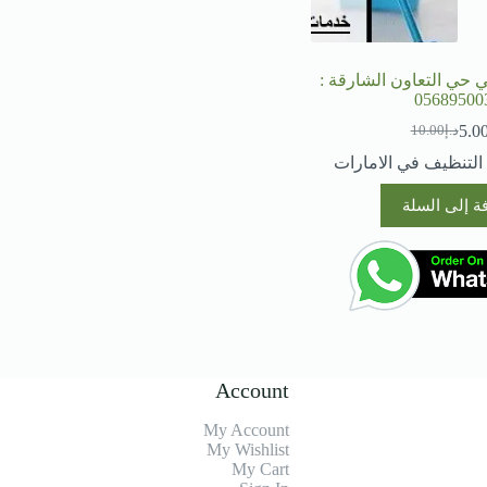
حي التعاون الشارقة :
05689500
5.0
د.إ
10.00
السعر
السعر
الحالي
الأصلي
لتنظيف في الامارات
هو:
هو:
د.إ10.00.
د.إ5.00.
ة إلى السلة
Account
My Account
My Wishlist
My Cart