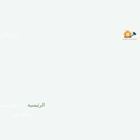
لتجاوز
لى
لمحتوى
راس الخي
الرئيسية
رخام دبي
رخام دبي