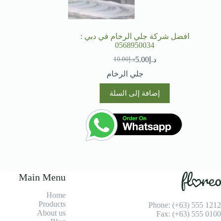
افضل شركة جلي الرخام في دبي :
0568950034
د.إ
5.00
د.إ
10.00
السعر
السعر
الحالي
الأصلي
جلي الرخام
هو:
هو:
د.إ10.00.
د.إ5.00.
إضافة إلى السلة
Main Menu
Home
Products
Phone: (+63) 555 1212
About us
Fax: (+63) 555 0100