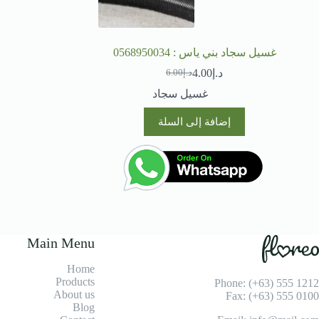
غسيل سجاد بني ياس : 0568950034
د.إ
4.00
د.إ
6.00
السعر
السعر
الحالي
الأصلي
غسيل سجاد
هو:
هو:
د.إ6.00.
د.إ4.00.
إضافة إلى السلة
Main Menu
Home
Products
Phone: (+63) 555 1212
About us
Fax: (+63) 555 0100
Blog