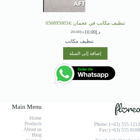
تنظيف مكاتب في عجمان :0568950034
د.إ
10.00
د.إ
20.00
السعر
السعر
الحالي
الأصلي
تنظيف مكاتب
هو:
هو:
د.إ20.00.
د.إ10.00.
إضافة إلى السلة
Main Menu
Home
Products
Phone: (+63) 555 1212
About us
Fax: (+63) 555 0100
Blog