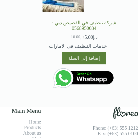
شركة تنظيف في القصيص دبي :
0568950034
د.إ
5.00
د.إ
10.00
السعر
السعر
الحالي
الأصلي
خدمات التنظيف في الامارات
هو:
هو:
د.إ10.00.
د.إ5.00.
إضافة إلى السلة
Main Menu
Home
Products
Phone: (+63) 555 1212
About us
Fax: (+63) 555 0100