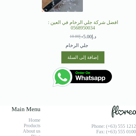
افضل شركة جلي الرخام في العين :
0568950034
د.إ
5.00
د.إ
10.00
السعر
السعر
الحالي
الأصلي
جلي الرخام
هو:
هو:
د.إ10.00.
د.إ5.00.
إضافة إلى السلة
Main Menu
Home
Products
Phone: (+63) 555 1212
About us
Fax: (+63) 555 0100