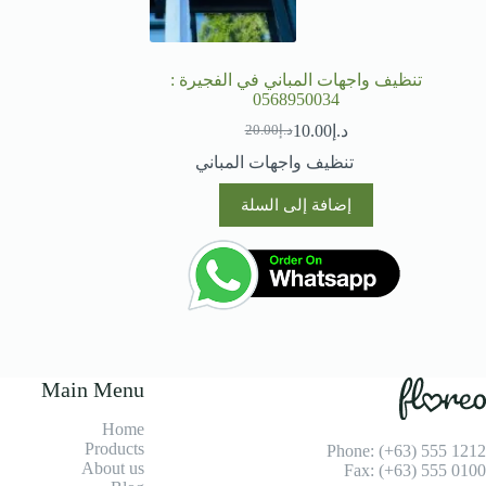
تنظيف واجهات المباني في الفجيرة :
0568950034
د.إ
10.00
د.إ
20.00
السعر
السعر
الحالي
الأصلي
تنظيف واجهات المباني
هو:
هو:
د.إ20.00.
د.إ10.00.
إضافة إلى السلة
Main Menu
Home
Products
Phone: (+63) 555 1212
About us
Fax: (+63) 555 0100