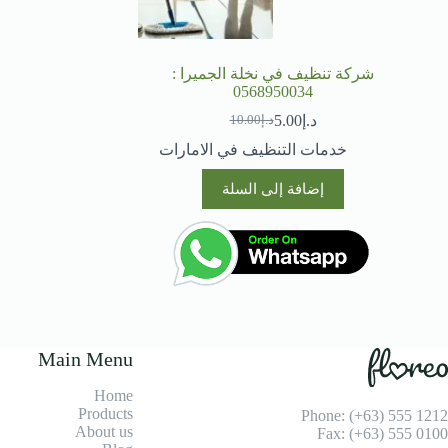
شركة تنظيف في نخلة الجميرا :
0568950034
د.إ
5.00
د.إ
10.00
السعر
السعر
الحالي
الأصلي
خدمات التنظيف في الامارات
هو:
هو:
د.إ10.00.
د.إ5.00.
إضافة إلى السلة
Main Menu
Home
Products
Phone: (+63) 555 1212
About us
Fax: (+63) 555 0100