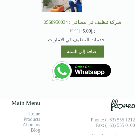
شركة تنظيف في مسافي : 0568950034
د.إ
5.00
د.إ
10.00
السعر
السعر
الحالي
الأصلي
خدمات التنظيف في الامارات
هو:
هو:
د.إ10.00.
د.إ5.00.
إضافة إلى السلة
Main Menu
Home
Products
Phone: (+63) 555 1212
About us
Fax: (+63) 555 0100
Blog