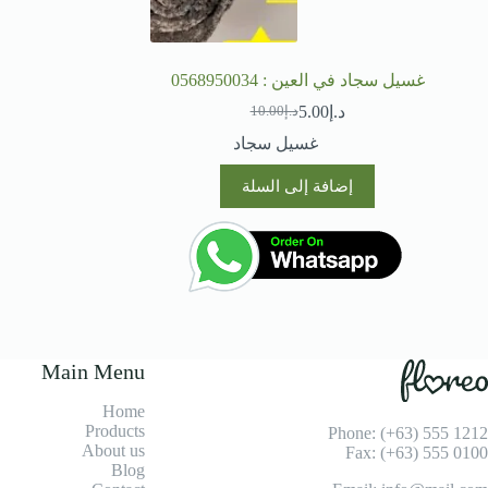
غسيل سجاد في العين : 0568950034
د.إ
5.00
د.إ
10.00
السعر
السعر
الحالي
الأصلي
غسيل سجاد
هو:
هو:
د.إ10.00.
د.إ5.00.
إضافة إلى السلة
Main Menu
Home
Products
Phone: (+63) 555 1212
About us
Fax: (+63) 555 0100
Blog