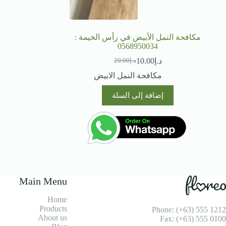
مكافحة النمل الأبيض في رأس الخيمة :
0568950034
د.إ
10.00
د.إ
20.00
السعر
السعر
الحالي
الأصلي
مكافحة النمل الابيض
هو:
هو:
د.إ20.00.
د.إ10.00.
إضافة إلى السلة
Main Menu
Home
Products
Phone: (+63) 555 1212
About us
Fax: (+63) 555 0100