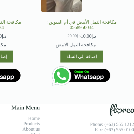
مكافحة النمل الأبيض في أم القيوين :
مكافحة النم
34
0568950034
د.إ
10.00
د.إ
0
د.إ
20.00
السعر
السعر
الحالي
الأصلي
مكافحة النمل الابيض
مكا
هو:
هو:
د.إ20.00.
د.إ10.00.
إضافة إلى السلة
إضاف
Main Menu
Home
Products
Phone: (+63) 555 1212
About us
Fax: (+63) 555 0100