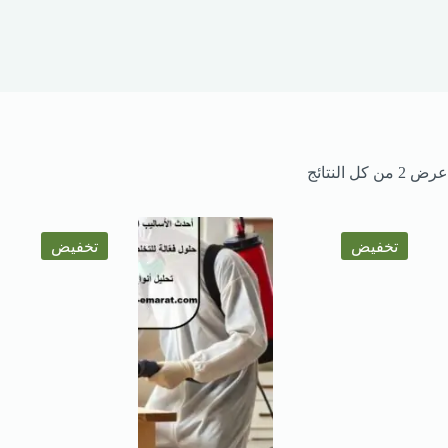
عرض ⁦2⁩ من كل النتائج
تخفيض
تخفيض