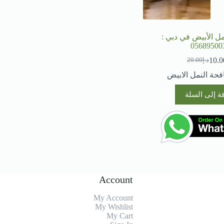
ل الأبيض في دبي :
05689500
10.0
د.إ
20.00
السعر
السعر
الحالي
الأصلي
فحة النمل الابيض
هو:
هو:
د.إ20.00.
د.إ10.00.
ة إلى السلة
Account
My Account
My Wishlist
My Cart