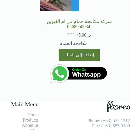
شركة مكافحة حمام في ام القيوين
:0568950034
د.إ
5.00
د.إ
8.00
السعر
السعر
الحالي
الأصلي
مكافحة الحمام
هو:
هو:
د.إ8.00.
د.إ5.00.
إضافة إلى السلة
Main Menu
Home
Products
Phone: (+63) 555 1212
About us
Fax: (+63) 555 0100