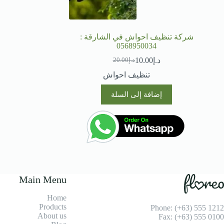
شركة تنظيف احواش في الشارقة :
0568950034
د.إ
10.00
د.إ
20.00
السعر
السعر
الحالي
الأصلي
تنظيف احواش
هو:
هو:
د.إ20.00.
د.إ10.00.
إضافة إلى السلة
Main Menu
Home
Products
Phone: (+63) 555 1212
About us
Fax: (+63) 555 0100