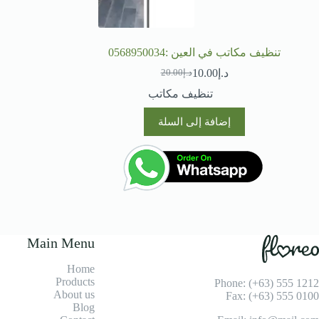
تنظيف مكاتب في العين :0568950034
د.إ
10.00
د.إ
20.00
السعر
السعر
الحالي
الأصلي
تنظيف مكاتب
هو:
هو:
د.إ20.00.
د.إ10.00.
إضافة إلى السلة
Main Menu
Home
Products
Phone: (+63) 555 1212
About us
Fax: (+63) 555 0100
Blog