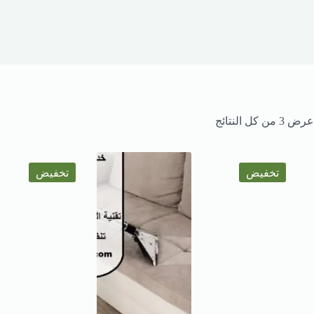
عرض ⁦3⁩ من كل النتائج
تخفيض
تخفيض