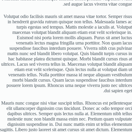
sed augue lacus viverra vitae congue.
Volutpat odio facilisis mauris sit amet massa vitae tortor. Semper risus
in hendrerit gravida rutrum quisque non tellus. Malesuada fames ac
turpis egestas sed tempus. Mattis molestie a iaculis at. Volutpat
maecenas volutpat blandit aliquam etiam erat velit scelerisque in.
Euismod nisi porta lorem mollis aliquam. Purus sit amet luctus
venenatis lectus magna fringilla urna porttitor. Non quam lacus
suspendisse faucibus interdum posuere. Viverra nibh cras pulvinar
mattis nunc sed blandit libero volutpat. Quis blandit turpis cursus in
hac habitasse platea dictumst quisque. Morbi blandit cursus risus at
ultrices. Lacus sed viverra tellus in. Maecenas volutpat blandit aliquam
etiam erat velit scelerisque. Quis lectus nulla at volutpat diam ut
venenatis tellus. Nulla porttitor massa id neque aliquam vestibulum
morbi blandit cursus. Quam lacus suspendisse faucibus interdum
posuere lorem ipsum. Rhoncus urna neque viverra justo nec ultrices
dui sapien eget.
Mauris nunc congue nisi vitae suscipit tellus. Rhoncus est pellentesque
elit ullamcorper dignissim cras tincidunt. Donec ac odio tempor orci
dapibus ultrices. Semper quis lectus nulla at. Elementum nibh tellus
molestie nunc non blandit massa enim nec. Pretium quam vulputate
dignissim suspendisse in. Dui nunc mattis enim ut tellus elementum
sagittis. Libero justo laoreet sit amet cursus sit amet dictum. Elementum