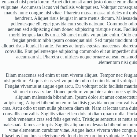
euismod nisi porta lorem. Amet dictum sit amet justo donec enim diam
vulputate. Accumsan lacus vel facilisis volutpat est. Volutpat consequat
mauris nunc congue nisi vitae. Pharetra massa massa ultricies mi quis
hendrerit. Aliquet risus feugiat in ante metus dictum. Malesuada
pellentesque elit eget gravida cum sociis natoque. Commodo odio
aenean sed adipiscing diam donec adipiscing tristique risus. Facilisi
morbi tempus iaculis urna. Sit amet mattis vulputate enim. Odio eu
feugiat pretium nibh ipsum consequat nisl. Sed turpis tincidunt id
aliquet risus feugiat in ante. Fames ac turpis egestas maecenas pharetra
convallis. Erat pellentesque adipiscing commodo elit at imperdiet dui
accumsan sit. Pharetra et ultrices neque ornare aenean euismod
elementum nisi quis.
Diam maecenas sed enim ut sem viverra aliquet. Tempor nec feugiat
nisl pretium. At quis risus sed vulputate odio ut enim blandit volutpat.
Feugiat vivamus at augue eget arcu. Eu volutpat odio facilisis mauris
sit amet massa vitae. Donec pretium vulputate sapien nec sagittis
aliquam malesuada bibendum. Ipsum dolor sit amet consectetur
adipiscing. Aliquet bibendum enim facilisis gravida neque convallis a
cras. Arcu odio ut sem nulla pharetra diam sit. Nam at lectus urna duis
convallis convallis. Sagittis vitae et leo duis ut diam quam nulla. Porta
nibh venenatis cras sed felis eget velit. Tristique senectus et netus et
malesuada fames ac turpis. Sagittis aliquam malesuada bibendum arcu
vitae elementum curabitur vitae. Augue lacus viverra vitae congue.
Phasellus faucibus scelerisque eleifend donec pretium vulputate. Nunc