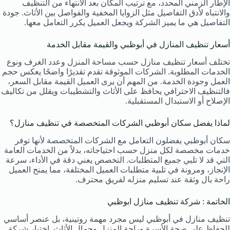
الإطار الزمني المحدد، مع ترتيب المكان بعد الانتهاء من التنظيف
والانتباه لأدق التفاصيل مثل الزوايا المخفية والفواصل بين الأثاث. جودة
التفاصيل هي ما يميز الشركة ويجعل العميل يكرر التعامل معها.
أسعار تنظيف المنازل في أبوظبي والقيمة مقابل الخدمة
تختلف أسعار تنظيف منازل حسب مساحة المنزل وعدد الغرف ونوع
الخدمات المطلوبة. الشركات الموثوقة تقدم تقديرًا واضحًا يعكس حجم
العمل وجودة الخدمة. من المهم أن يرى العميل القيمة مقابل السعر،
فالتنظيف الاحترافي يحافظ على الأثاث والتشطيبات ويقلل من تكاليف
الإصلاح أو الاستبدال المستقبلية.
لماذا يفضل سكان أبوظبي الشركات المتخصصة في تنظيف منازل؟
سكان أبوظبي يفضلون التعامل مع الشركات المتخصصة لأنها توفر
خدمات مخصصة لكل منزل حسب احتياجاته، بدلاً من الخدمات العامة
التي قد لا تلبي جميع المتطلبات. التخصص يعني دقة في الأداء، سرعة
الإنجاز، ومرونة في تلبية متطلبات العميل المختلفة، مما يمنح العميل
راحة بال وثقة عند تسليم منزله لفريق محترف.
الخاتمة : شركة تنظيف منازل ابوظبي
تنظيف منازل في أبوظبي ليس مجرد مهمة روتينية، بل عنصر أساسي
للحفاظ على صحة الأسرة وراحة المنزل وجمال الأثاث. اختيار شركة