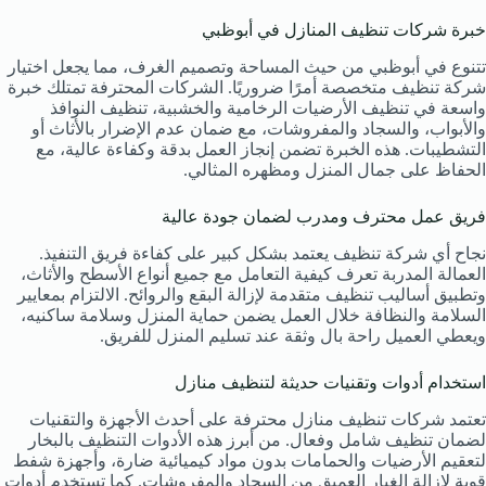
خبرة شركات تنظيف المنازل في أبوظبي
تتنوع في أبوظبي من حيث المساحة وتصميم الغرف، مما يجعل اختيار
شركة تنظيف متخصصة أمرًا ضروريًا. الشركات المحترفة تمتلك خبرة
واسعة في تنظيف الأرضيات الرخامية والخشبية، تنظيف النوافذ
والأبواب، والسجاد والمفروشات، مع ضمان عدم الإضرار بالأثاث أو
التشطيبات. هذه الخبرة تضمن إنجاز العمل بدقة وكفاءة عالية، مع
الحفاظ على جمال المنزل ومظهره المثالي.
فريق عمل محترف ومدرب لضمان جودة عالية
نجاح أي شركة تنظيف يعتمد بشكل كبير على كفاءة فريق التنفيذ.
العمالة المدربة تعرف كيفية التعامل مع جميع أنواع الأسطح والأثاث،
وتطبيق أساليب تنظيف متقدمة لإزالة البقع والروائح. الالتزام بمعايير
السلامة والنظافة خلال العمل يضمن حماية المنزل وسلامة ساكنيه،
ويعطي العميل راحة بال وثقة عند تسليم المنزل للفريق.
استخدام أدوات وتقنيات حديثة لتنظيف منازل
تعتمد شركات تنظيف منازل محترفة على أحدث الأجهزة والتقنيات
لضمان تنظيف شامل وفعال. من أبرز هذه الأدوات التنظيف بالبخار
لتعقيم الأرضيات والحمامات بدون مواد كيميائية ضارة، وأجهزة شفط
قوية لإزالة الغبار العميق من السجاد والمفروشات. كما تستخدم أدوات