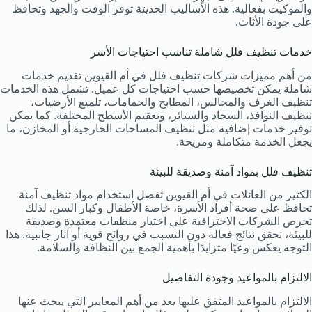
والموكيت بفعالية. هذه الأساليب الحديثة توفر الوقت والجهد وتحافظ
على جودة الأثاث.
خدمات تنظيف فلل شاملة تناسب احتياجات الأسر
من أهم مميزات شركات تنظيف فلل في أم القيوين تقديم خدمات
شاملة يمكن تخصيصها حسب احتياجات كل عميل. تشمل هذه الخدمات
تنظيف الغرف والمجالس، المطابخ والحمامات، تلميع الأرضيات،
تنظيف النوافذ، السجاد والستائر، وتعقيم الأسطح المختلفة. كما يمكن
توفير خدمات إضافية مثل تنظيف المساحات الخارجية أو المخازن، ما
يجعل الخدمة متكاملة ومريحة.
تنظيف فلل بمواد آمنة وصديقة للبيئة
الكثير من العائلات في أم القيوين تفضل استخدام مواد تنظيف آمنة
تحافظ على صحة أفراد الأسرة، خاصة الأطفال وكبار السن. لذلك
تحرص الشركات الاحترافية على اختيار منظفات معتمدة وصديقة
للبيئة، تحقق نتائج فعالة دون التسبب في روائح قوية أو آثار جانبية. هذا
التوجه يعكس وعيًا متزايدًا بأهمية الجمع بين النظافة والسلامة.
الالتزام بالمواعيد وجودة التفاصيل
الالتزام بالمواعيد المتفق عليها يعد من أهم المعايير التي يبحث عنها