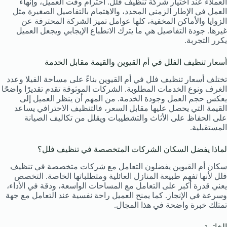
العملاء عند اختيار شركة تنظيف فلل. احترام وقت العميل، وإنهاء
العمل في الإطار الزمني المحدد، والاهتمام بالتفاصيل الصغيرة مثل
الزوايا والأماكن المخفية، كلها عوامل تميز الشركة المحترفة عن
غيرها. جودة التفاصيل هي ما يترك الانطباع الإيجابي ويجعل العميل
يكرر التجربة.
أسعار تنظيف الفلل في أم القيوين والقيمة مقابل الخدمة
تختلف أسعار تنظيف فلل في أم القيوين بناءً على مساحة الفيلا وعدد
الغرف ونوع الخدمات المطلوبة. الشركات الموثوقة تقدم تقديرًا واضحًا
يعكس حجم العمل وجودة الخدمة. من المهم أن ينظر العميل إلى
القيمة التي يحصل عليها مقابل السعر، فالتنظيف الاحترافي يساعد
على الحفاظ على الأثاث والتشطيبات ويقلل من تكاليف الصيانة
المستقبلية.
لماذا يفضل السكان الشركات المتخصصة في تنظيف فلل؟
سكان أم القيوين يفضلون التعامل مع شركات متخصصة في تنظيف
فلل لأنها تفهم طبيعة المنازل العائلية ومتطلباتها الخاصة. التخصص
يعني قدرة أكبر على التعامل مع المساحات الواسعة، ودقة في الأداء،
وسرعة في الإنجاز. كما يمنح العميل راحة نفسية عند التعامل مع جهة
تمتلك خبرة واضحة في هذا المجال.
الخاتمة