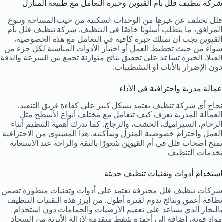
شركة تنظيف فلل بأم القيوين وخبرة التعامل مع طبيعة المنازل
فلل تختلف عن غيرها من الوحدات السكنية من حيث المساحة وتنوع
المرافق، ما يتطلب أسلوبًا خاصًا في التنظيف. شركة تنظيف فلل بأم
القيوين يجب أن تمتلك خبرة كافية في التعامل مع هذه الخصوصية،
سواء من حيث تخطيط العمل أو اختيار الأدوات المناسبة لكل جزء من
الفيلا. الخبرة تساعد على تحقيق نتائج متوازنة تجمع بين السرعة والدقة
دون الإضرار بالأثاث أو التشطيبات.
عمالة مدربة واحترافية في الأداء
نجاح أي شركة تنظيف يعتمد بشكل كبير على كفاءة فريق التنفيذ.
العمالة المدربة تعرف كيف تتعامل مع مختلف أنواع الأسطح مثل
الرخام، السيراميك، الخشب، والزجاج. كما تدرك أهمية التنظيم أثناء
العمل واحترام خصوصية المنزل وساكنيه. هذا المستوى من الاحترافية
يمنح أصحاب فلل في أم القيوين شعورًا بالثقة والراحة عند الاستعانة
بخدمات التنظيف.
استخدام أدوات وتقنيات تنظيف حديثة
شركات تنظيف فلل محترفة تعتمد على أدوات وتقنيات متطورة تضمن
نظافة أعمق ونتائج تدوم لفترة أطول. من أبرز هذه التقنيات التنظيف
بالبخار الذي يساعد على تعقيم الأرضيات والحمامات دون استخدام
مواد قوية، إضافة إلى أجهزة شفط متقدمة لإزالة الأتربة من السجاد