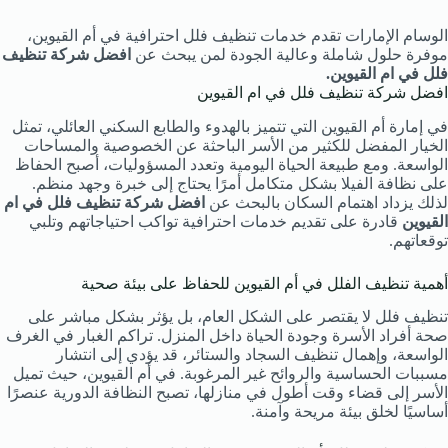
الوسام الإمارات تقدم خدمات تنظيف فلل احترافية في أم القيوين،
موفرة حلول شاملة وعالية الجودة لمن يبحث عن
افضل شركة تنظيف
فلل في ام القيوين.
افضل شركة تنظيف فلل في ام القيوين
في إمارة أم القيوين التي تتميز بالهدوء والطابع السكني العائلي، تمثل
الخيار المفضل للكثير من الأسر الباحثة عن الخصوصية والمساحات
الواسعة. ومع طبيعة الحياة اليومية وتعدد المسؤوليات، أصبح الحفاظ
على نظافة الفيلا بشكل متكامل أمرًا يحتاج إلى خبرة وجهد منظم.
لذلك يزداد اهتمام السكان بالبحث عن
افضل شركة تنظيف فلل في ام
القيوين
قادرة على تقديم خدمات احترافية تواكب احتياجاتهم وتلبي
توقعاتهم.
أهمية تنظيف الفلل في أم القيوين للحفاظ على بيئة صحية
تنظيف فلل لا يقتصر على الشكل العام، بل يؤثر بشكل مباشر على
صحة أفراد الأسرة وجودة الحياة داخل المنزل. تراكم الغبار في الغرف
الواسعة، وإهمال تنظيف السجاد والستائر، قد يؤدي إلى انتشار
مسببات الحساسية والروائح غير المرغوبة. في أم القيوين، حيث تميل
الأسر إلى قضاء وقت أطول في منازلها، تصبح النظافة الدورية عنصرًا
أساسيًا لخلق بيئة مريحة وآمنة.