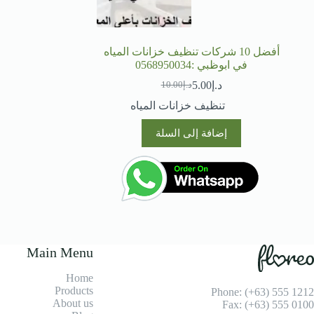
أفضل 10 شركات تنظيف خزانات المياه
في ابوظبي :0568950034
د.إ
5.00
د.إ
10.00
السعر
السعر
الحالي
الأصلي
تنظيف خزانات المياه
هو:
هو:
د.إ10.00.
د.إ5.00.
إضافة إلى السلة
Main Menu
Home
Products
Phone: (+63) 555 1212
About us
Fax: (+63) 555 0100