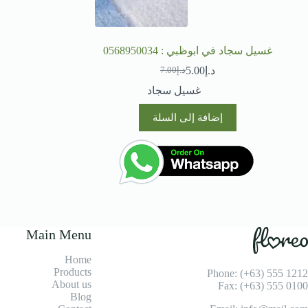
غسيل سجاد في ابوظبي : 0568950034
د.إ
5.00
د.إ
7.00
السعر
السعر
الحالي
الأصلي
غسيل سجاد
هو:
هو:
د.إ7.00.
د.إ5.00.
إضافة إلى السلة
Main Menu
Home
Products
Phone: (+63) 555 1212
About us
Fax: (+63) 555 0100
Blog