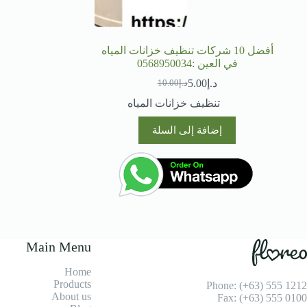
أفضل 10 شركات تنظيف خزانات المياه
في العين :0568950034
د.إ
5.00
د.إ
10.00
السعر
السعر
الحالي
الأصلي
تنظيف خزانات المياه
هو:
هو:
د.إ10.00.
د.إ5.00.
إضافة إلى السلة
Main Menu
Home
Products
Phone: (+63) 555 1212
About us
Fax: (+63) 555 0100