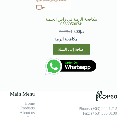
مكافحة الرمة في راس الخيمة
:0568950034
د.إ
10.00
د.إ
20.00
السعر
السعر
الحالي
الأصلي
مكافحة الرمة
هو:
هو:
د.إ20.00.
د.إ10.00.
إضافة إلى السلة
Main Menu
Home
Products
Phone: (+63) 555 1212
About us
Fax: (+63) 555 0100