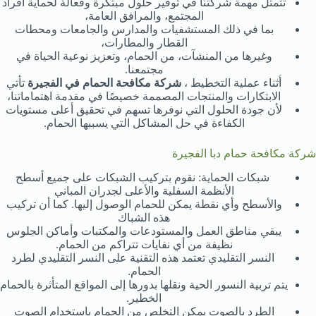
تتمثل مهمة شركتنا في توفير حلول مبتكرة وفعالة لحماية أفراد
المجتمع، والمرافق العامة،
بما في ذلك المستشفيات والمدارس والجامعات ومحطات
القطار والمطارات،
وغيرها من المنشآت، من الحمام، وتعزيز نوعية الحياة في
مجتمعنا.
أثناء عملية التخطيط ،
شركة مكافحة الحمام في الفجيرة
تأتي
الابتكارات والمنتجات المصممة خصيصًا في مقدمة اهتماماتنا،
لأن جودة الحلول التي نوفرها تسهم في تحقيق أعلى مستويات
الكفاءة في حل المشاكل التي يسببها الحمام.
شركة مكافحة حمام دبا الفجيرة
شبكات الحماية: نقوم بتركيب الشبكات على جميع أسطح
الأنظمة السفلية والأعلى لجدران المباني
والأسطح وأي نقطة يمكن للحمام الوصول إليها. كما أن تركيب
هذه الشباك
يبقي مناطق العمل والمستودعات والمكتبات وأماكن الجلوس
نظيفة من أي نفايات تتراكم من الحمام.
النسر التقليدي تعتمد هذه التقنية على النسر التقليدي لطرد
الحمام.
يتم تربية النسور الحية ونقلها بدورها إلى المواقع المتأثرة بالحمام
الخطير.
الطرد بالصوت يمكن التخلص من الحمام باستخدام الصوت