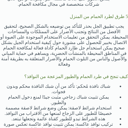
شركات متخصصة في مجال مكافحة الحمام.
5 طرق لطرد الحمام من المنزل
يجب تطبيق الجل بحذر للتأكد من توضيعه بالشكل الصحيح، لتحقيق
الأفضل من النتائج وتجنب الأضرار على الممتلكات والمساحات
المحيطة. يمكن التحقق من تعليمات الاستخدام الموجودة على العبوة أو
الاتصال بخبير للحصول على مشورة حول كيفية استخدام الجيل بشكل
صحيح يمكن استخدام جل طارد الحمام كأداة فعالة لمكافحة الحمام
في المناطق المحيطة بالمنشآت الحضرية، ويساهم في حماية المباني
والأصول والناس من التلوث الحمام والأضرار المتعلقة به بطريقة آمنة
وفعالة
كيف تنجح في طرد الحمام والطيور المزعجة من النوافذ؟
شباك نافذة مُحكم: تأكد من أن شبك النافذة محكم وبدون
فجوات.
يمكن تثبيت شباك زجاجي مثبت جيدًا لمنع دخول الحمام
والطيور.
استخدام شرائط لاصقة: يمكن وضع شرائط لاصقة مصممة
خصيصًا للطيور على الزجاج لمنعها من الاقتراب من النوافذ.
هذه الشرائط تبدو للطيور كقناة عائمة وتجعلها تبتعد.
تركيب نوافذ عاكسة: يمكن تثبيت نوافذ عاكسة تعكس صورة