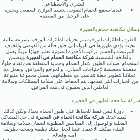
البشري والاصطناعي.
عندما تسمع الحمام الصوت، يختلط التوازن السمعي ويجبره
على الرحيل من المنطقة.
وسائل مكافحة حمام بالفجيرة
الطرد بالطائرات الورقية يتم تحريك الطائرات الورقية بسرعة عالية
بحيث يؤدي ظهورها في الهواء إلى خلق حالة من الفوضى والخوف
المرتبطة بالجسم تركيب الأجهزة الصوتية تعتبر جهازًا مزيتًا يعمل
بالطاقة الشمسية،
شركة مكافحة الحمام في الفجيرة
ويتضمن
استخدام أصوات الطيور لإنذار الحمام وحماية المنطقة نحن نقدم حلولًا
مفصلة مخصصة لاحتياجات المباني ، والمواقع والمرافق، ونعمل مع
عملائنا لتطوير خطّة تتناسب مع متطلباتهم. بفضل مجموعة متنوعة
من الخيارات التي نقدمها، يتم الحفاظ على سلامة الممتلكات وسلامة
العاملين الذين يعملون في هذه المرافق.
شركة مكافحة الطيور في الفجيرة
دورنا ليس فقط للحفاظ على طيور الحمام بعيدًا، ولكن كذلك
لمساعدتك
شركة مكافحة الحمام في الفجيرة
في حل المشاكل
الفعلية والوصول إلى المقاييس المطلوبة لضمان سلامة وسلامة
البيئة، يمكنك الاعتماد علينا لجعل بيئتك نظيفة وصحية بطريقة
آمنة وفعالة.