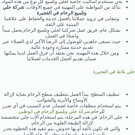
نحن نستخدم أساليب خاصة لجلي وتلميع كل نوع من هذه المواد.
نتأكد من المواظبة على المهنية في جميع الأوقات،
شركة جلي
وتلميع الرخام في الفجيرة
ونتفانى في تزويد عملائنا بأفضل خدمة والحفاظ على علاقتنا
المبنية على الثقة.
بشكل عام، فريق عمل شركتنا لجلي وتلميع الرخام يحمل مبدأً
واضحًا في العمل،
حيث نسعى جاهدين للوصول إلى الرضا الأكبر لدي العملاء عبر
تقديم خدمة ممتازة وجودة عالية.
ومن خلال هذه المهمة، نحن نعتقد أن فرق العمل لدينا يمكنها
ضمان تقديم أفضل الخدمات لعملائنا
جلي بلاط في الفجيرة
تنظيف السطح: يبدأ العمل بتنظيف سطح الرخام بعناية لإزالة
الأوساخ والأتربة والشوائب.
يتم استخدام منظفات خاصة لضمان عدم التسبب في أي ضرر
للرخام.
شركة جلي وتلميع الرخام في ابوظبي
جلي الرخام: في هذه المرحلة، يتم استخدام آلات جلي متخصصة
لإزالة الطبقة العلوية من الرخام،
والتي قد تكون تالفة أو بها خدوش. يتم تنفيذ هذه الخطوة بحذر
للمساعدة في استعادة مظهر الرخام الأصلي.