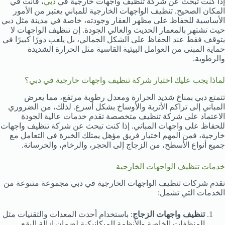
إذا كنت تبحث عن شركة تنظيف واجهات خارجية في
دبي
، فأنت في
المكان الصحيح. تنظيف الواجهات الخارجية للمباني يعتبر من الأمور
الأساسية للحفاظ على مظهر العقار وجودته، خاصة في مدينة مثل دبي
حيث تشتهر بالمعمار الحديث والعالي الجودة. إن تنظيف الواجهات لا
يتوقف فقط عند الحفاظ على الشكل الجمالي، بل يلعب دورًا كبيرًا في
حماية المبنى من العوامل البيئية القاسية مثل الحرارة الشديدة
والرطوبة.
لماذا يجب عليك اختيار شركة تنظيف واجهات خارجية في دبي؟
تتمتع دبي بمناخ شديد الحرارة ومعدل رطوبة مرتفع، مما يعرض
المباني إلى تراكم الأتربة والأوساخ بشكل أسرع. لذلك، من الضروري
الاعتماد على شركة تنظيف متخصصة تقدم خدمات عالية الجودة
للحفاظ على واجهات المباني. إذا كنت تبحث عن شركة تنظيف واجهات
خارجية، فمن المهم اختيار فريق مؤهل يمتلك الخبرة في التعامل مع
جميع أنواع الأسطح، من الزجاج إلى الحجر، والرخام، والخرسانة.
خدمات تنظيف الواجهات الخارجية
تقدم شركات تنظيف الواجهات الخارجية في دبي مجموعة متنوعة من
الخدمات التي تشمل:
تنظيف واجهات الزجاج
: باستخدام أحدث المعدات والتقنيات مثل
المنظفات الخاصة والأنظمة الميكانيكية لضمان إزالة البقع